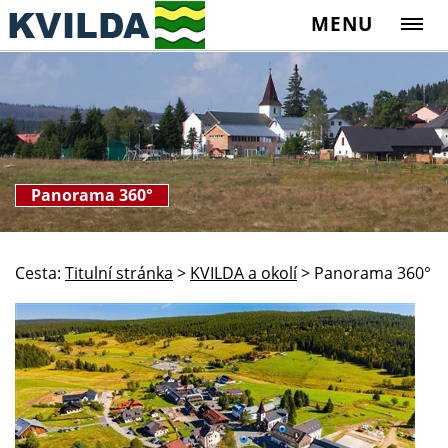
MENU
Panorama 360°
Cesta:
Titulní stránka
>
KVILDA a okolí
>
Panorama 360°