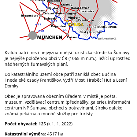
Kvilda patří mezi nejvýznamnější turistická střediska Šumavy.
Je nejvýše položenou obcí v ČR (1065 m n.m.), ležící uprostřed
nádherných šumavských plání.
Do katastrálního území obce patří zaniklá obec Bučina
i nedaleké osady Františkov, Vydří Most, Hraběcí Huť a Lesní
Domky.
Obec je spravovaná obecním úřadem, v místě je pošta,
muzeum, vzdělávací centrum (přednášky, galerie), informační
centrum NP Šumava, obchod s potravinami, široko daleko
známá pekárna a mnohé služby pro turisty.
Počet obyvatel: 125
(k 1. 1. 2022)
Katastrální výměra:
4517 ha