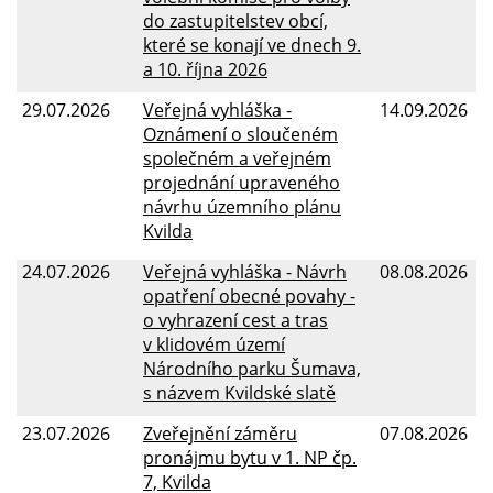
do zastupitelstev obcí,
které se konají ve dnech 9.
a 10. října 2026
29.07.2026
Veřejná vyhláška -
14.09.2026
Oznámení o sloučeném
společném a veřejném
projednání upraveného
návrhu územního plánu
Kvilda
24.07.2026
Veřejná vyhláška - Návrh
08.08.2026
opatření obecné povahy -
o vyhrazení cest a tras
v klidovém území
Národního parku Šumava,
s názvem Kvildské slatě
23.07.2026
Zveřejnění záměru
07.08.2026
pronájmu bytu v 1. NP čp.
7, Kvilda