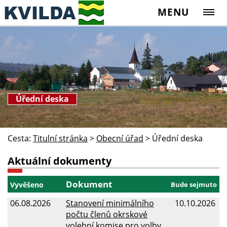
MENU
Úřední deska
Cesta:
Titulní stránka
>
Obecní úřad
>
Úřední deska
Aktuální dokumenty
Dokument
Vyvěšeno
Bude sejmuto
06.08.2026
Stanovení minimálního
10.10.2026
počtu členů okrskové
volební komise pro volby