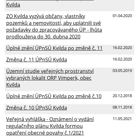
Kvilda
ZO Kvilda vyzývá občany, vlastníky
01.04.2020
pozemků a nemovitostí, aby uplatnili své
požadavky do zpracovávaného ÚP - lhůta
prodloužena do 30. dubna 2020
Úplné znění ÚPnSÚ Kvilda po změně č. 11
16.02.2020
Změna č. 11 ÚPnSÚ Kvilda
16.02.2020
Územní studie veřejných prostranství
03.05.2019
vybraných lokalit ORP Vimperk, obec
Kvilda
Úplné znění ÚPnSÚ Kvilda po změně č.10
20.12.2018
Změna č. 10 ÚPnSÚ Kvilda
08.11.2018
Veřejná vyhláška - Oznámení o vydání
11.05.2021
regulačního plánu Kvilda formou
opatření obecné povahy č.1/2021