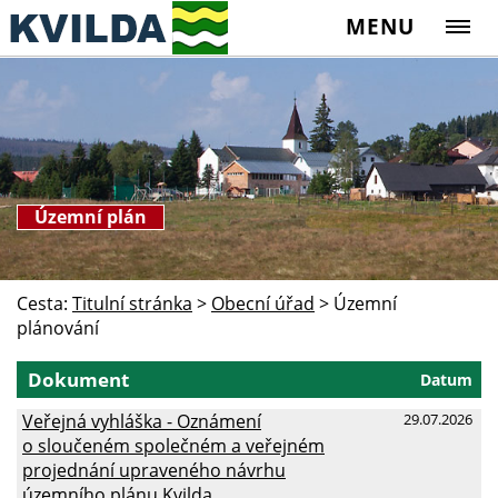
MENU
Územní plán
Cesta:
Titulní stránka
>
Obecní úřad
>
Územní
plánování
Dokument
Datum
Veřejná vyhláška - Oznámení
29.07.2026
o sloučeném společném a veřejném
projednání upraveného návrhu
územního plánu Kvilda