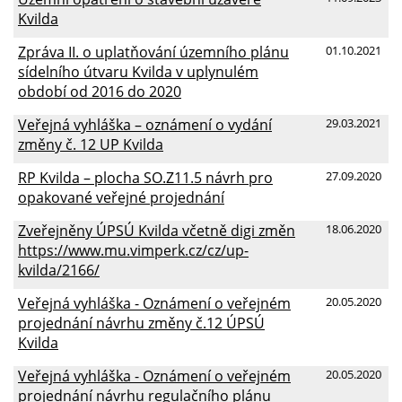
Kvilda
Zpráva II. o uplatňování územního plánu
01.10.2021
sídelního útvaru Kvilda v uplynulém
období od 2016 do 2020
Veřejná vyhláška – oznámení o vydání
29.03.2021
změny č. 12 UP Kvilda
RP Kvilda – plocha SO.Z11.5 návrh pro
27.09.2020
opakované veřejné projednání
Zveřejněny ÚPSÚ Kvilda včetně digi změn
18.06.2020
https://www.mu.vimperk.cz/cz/up-
kvilda/2166/
Veřejná vyhláška - Oznámení o veřejném
20.05.2020
projednání návrhu změny č.12 ÚPSÚ
Kvilda
Veřejná vyhláška - Oznámení o veřejném
20.05.2020
projednání návrhu regulačního plánu